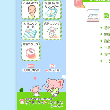
●
急
●
頭
●
熱
●
下
●
赤
●
こ