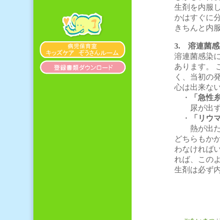
生剤を内服
かはすぐに
きちんと内
3. 溶連菌
溶連菌感染
あります。 
く、当初の
心は出来な
・
「急性
尿が出ずら
・
「リウ
熱が出たり
どちらもか
わなければい
れば、この
生剤は必ず