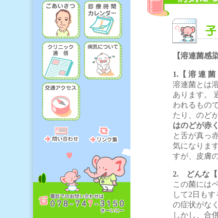
【溶連菌感
1.【 溶 連
溶連菌とは
あります。 
われるもの
たり、のど
はのどが赤
と舌が真っ
気になります
すが、皮膚の
2. どんな
この菌には
して2日もす
の症状がな
しかし、合